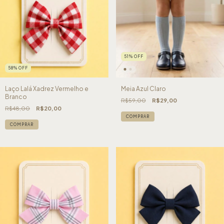
51
%
OFF
58
%
OFF
Laço Lalá Xadrez Vermelho e
Meia Azul Claro
Branco
R$59,00
R$29,00
R$48,00
R$20,00
COMPRAR
COMPRAR