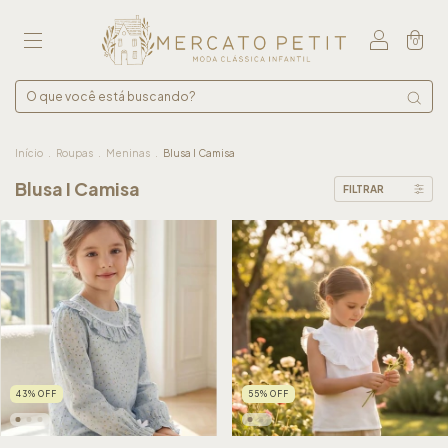
0
Início
.
Roupas
.
Meninas
.
Blusa I Camisa
Blusa I Camisa
FILTRAR
43
%
OFF
55
%
OFF