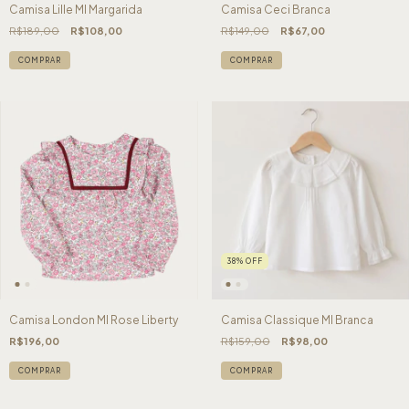
Camisa Lille Ml Margarida
Camisa Ceci Branca
R$189,00
R$108,00
R$149,00
R$67,00
COMPRAR
COMPRAR
38
%
OFF
Camisa London Ml Rose Liberty
Camisa Classique Ml Branca
R$196,00
R$159,00
R$98,00
COMPRAR
COMPRAR